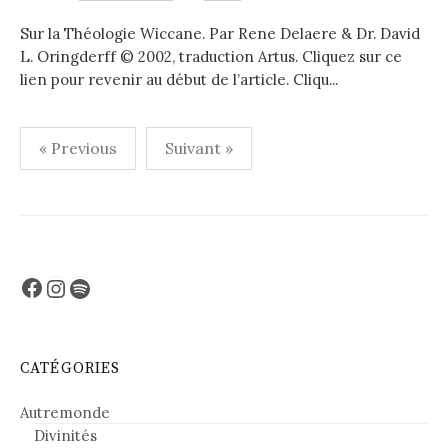
Sur la Théologie Wiccane. Par Rene Delaere & Dr. David
L. Oringderff © 2002, traduction Artus. Cliquez sur ce
lien pour revenir au début de l’article. Cliqu...
Pagination
« Previous
Suivant »
des
publications
Facebook
Instagram
Spotify
CATÉGORIES
Autremonde
Divinités