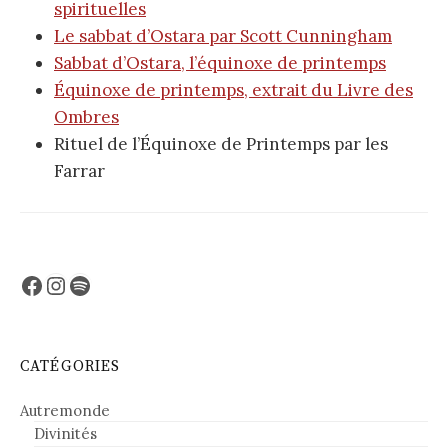
spirituelles
Le sabbat d’Ostara par Scott Cunningham
Sabbat d’Ostara, l’équinoxe de printemps
Équinoxe de printemps, extrait du Livre des
Ombres
Rituel de l’Équinoxe de Printemps par les
Farrar
Facebook
Instagram
Spotify
CATÉGORIES
Autremonde
Divinités