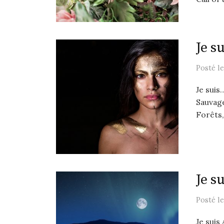
Je s
Posté
l
Je suis
Sauvage
Forêts,
Je s
Posté
l
Je suis