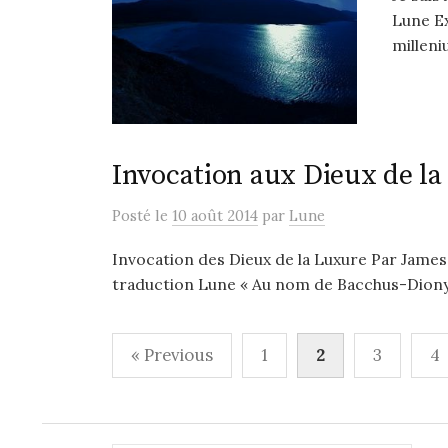
Lune Ex
milleni
Invocation aux Dieux de la
Posté
le
10 août 2014
par
Lune
Invocation des Dieux de la Luxure Par James 
traduction Lune « Au nom de Bacchus-Dionysu
Pagination
« Previous
1
2
3
4
des
publications