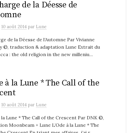
harge de la Déesse de
utomne
e
10 août 2014
par
Lune
ge de la Déesse de l’Automne Par Vivianne
 ©, traduction & adaptation Lune Extrait du
cca : the old religion in the new milleniu...
e à la Lune * The Call of the
cent
e
10 août 2014
par
Lune
 la Lune * The Call of the Crescent Par DNK ©,
tion Moonbeam + Lune L’Ode à la Lune * The
the Crescent En triant mes affaires, j’ai r...