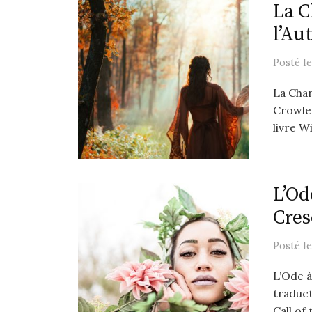
La C
l’A
Posté
l
La Char
Crowley
livre Wi
L’Od
Cres
Posté
l
L’Ode à
traduc
Call of 