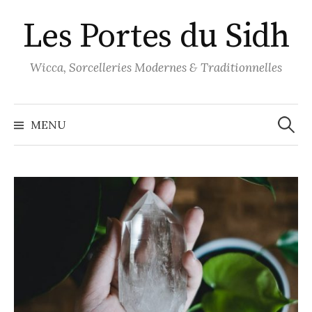
Aller
Les Portes du Sidh
au
contenu
Wicca, Sorcelleries Modernes & Traditionnelles
Recher
MENU