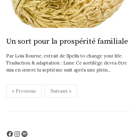
Un sort pour la prospérité familiale
Par Lois Bourne, extrait de Spells to change your life.
Traduction & adaptation : Lune Ce sortilège devra être
mis en œuvre la septième nuit après une plein...
Pagination
« Previous
Suivant »
des
publications
Facebook
Instagram
Spotify