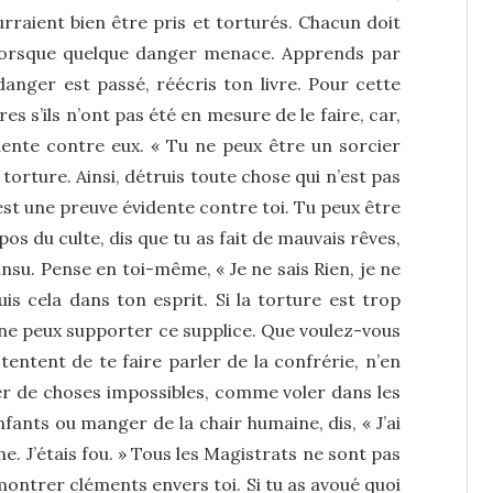
ourraient bien être pris et torturés. Chacun doit
e lorsque quelque danger menace. Apprends par
danger est passé, réécris ton livre. Pour cette
res s’ils n’ont pas été en mesure de le faire, car,
idente contre eux. « Tu ne peux être un sorcier
a torture. Ainsi, détruis toute chose qui n’est pas
c’est une preuve évidente contre toi. Tu peux être
os du culte, dis que tu as fait de mauvais rêves,
nsu. Pense en toi-même, « Je ne sais Rien, je ne
uis cela dans ton esprit. Si la torture est trop
e ne peux supporter ce supplice. Que voulez-vous
s tentent de te faire parler de la confrérie, n’en
arler de choses impossibles, comme voler dans les
enfants ou manger de la chair humaine, dis, « J’ai
e. J’étais fou. » Tous les Magistrats ne sont pas
 montrer cléments envers toi. Si tu as avoué quoi