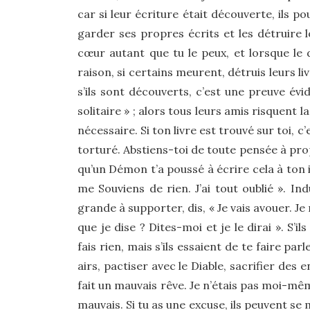
car si leur écriture était découverte, ils p
garder ses propres écrits et les détruir
cœur autant que tu le peux, et lorsque le 
raison, si certains meurent, détruis leurs liv
s’ils sont découverts, c’est une preuve év
solitaire » ; alors tous leurs amis risquent l
nécessaire. Si ton livre est trouvé sur toi, 
torturé. Abstiens-toi de toute pensée à prop
qu’un Démon t’a poussé à écrire cela à ton i
me Souviens de rien. J’ai tout oublié ». Ind
grande à supporter, dis, « Je vais avouer. J
que je dise ? Dites-moi et je le dirai ». S’il
fais rien, mais s’ils essaient de te faire p
airs, pactiser avec le Diable, sacrifier des 
fait un mauvais rêve. Je n’étais pas moi-mêm
mauvais. Si tu as une excuse, ils peuvent se