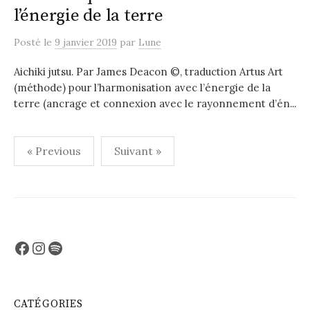
l’énergie de la terre
Posté
le
9 janvier 2019
par
Lune
Aichiki jutsu. Par James Deacon ©, traduction Artus Art
(méthode) pour l’harmonisation avec l’énergie de la
terre (ancrage et connexion avec le rayonnement d’én...
Pagination
« Previous
Suivant »
des
publications
Facebook
Instagram
Spotify
CATÉGORIES