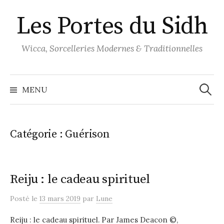
Aller
Les Portes du Sidh
au
contenu
Wicca, Sorcelleries Modernes & Traditionnelles
Recher
MENU
Catégorie :
Guérison
Reiju : le cadeau spirituel
Posté
le
13 mars 2019
par
Lune
Reiju : le cadeau spirituel. Par James Deacon ©,