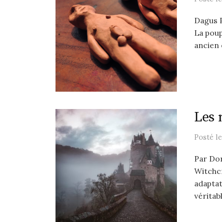
Dagus P
La poup
ancien 
Les 
Posté
l
Par Dor
Witchcr
adaptat
véritab