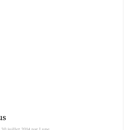
us
e
30 juillet 2014
par
Lune