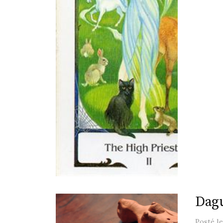
Dag
Posté
l