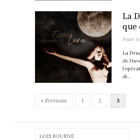
La D
que 
Posté
l
La Desc
de l’in
l’opéra
di...
Pagination
« Previous
1
2
3
des
publications
Rechercher :