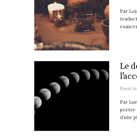
Par Loi
traduct
exaucen
Le d
l’ac
Posté
l
Par Lun
porter 
d’une pl