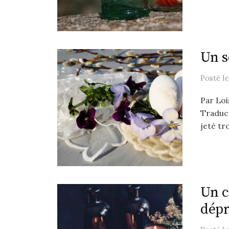
Un s
Posté
l
Par Loi
Traduct
jeté tro
Un c
dépr