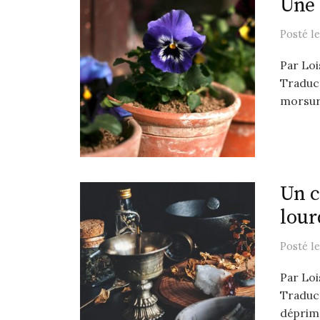
Une 
Posté
l
Par Loi
Traduct
morsure
Un c
lour
Posté
l
Par Loi
Traduct
déprimé