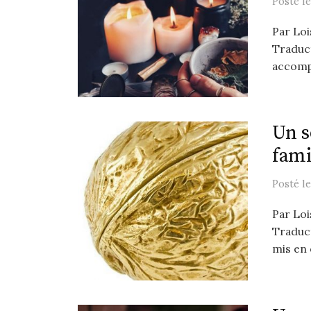
Posté
l
Par Loi
Traduct
accompl
Un s
fami
Posté
l
Par Loi
Traduct
mis en 