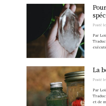
Pour
spéc
Posté
l
Par Loi
Traduct
exécuté
La b
Posté
l
Par Loi
Traduct
et de m