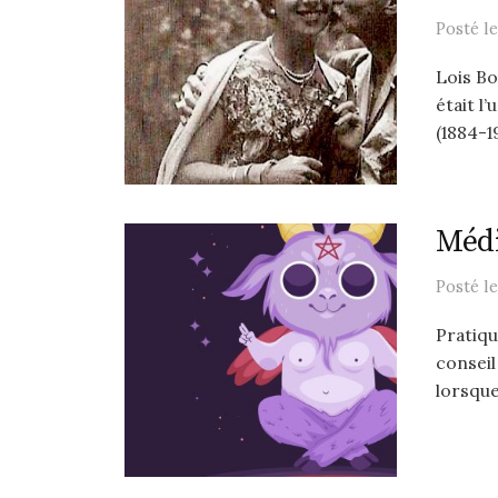
Posté
l
Lois Bo
était l
(1884-19
Médi
Posté
l
Pratiqu
conseil
lorsque