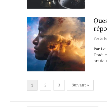
Ques
rép
Posté
l
Par Loi
Traduct
pratiqu
Pagination
1
2
3
Suivant »
des
publications